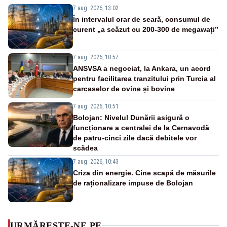
7 aug. 2026, 13:02
În intervalul orar de seară, consumul de
curent „a scăzut cu 200-300 de megawați”
7 aug. 2026, 10:57
ANSVSA a negociat, la Ankara, un acord
pentru facilitarea tranzitului prin Turcia al
carcaselor de ovine și bovine
7 aug. 2026, 10:51
Bolojan: Nivelul Dunării asigură o
funcționare a centralei de la Cernavodă
de patru-cinci zile dacă debitele vor
scădea
7 aug. 2026, 10:43
Criza din energie. Cine scapă de măsurile
de raționalizare impuse de Bolojan
URMĂREȘTE-NE PE