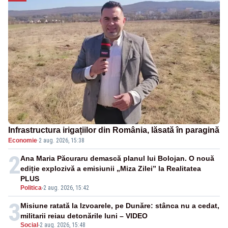
Infrastructura irigațiilor din România, lăsată în paragină
Economie
·
2 aug. 2026, 15:38
2
Ana Maria Păcuraru demască planul lui Bolojan. O nouă
ediție explozivă a emisiunii „Miza Zilei” la Realitatea
PLUS
Politica
-
2 aug. 2026, 15:42
3
Misiune ratată la Izvoarele, pe Dunăre: stânca nu a cedat,
militarii reiau detonările luni – VIDEO
Social
-
2 aug. 2026, 15:48