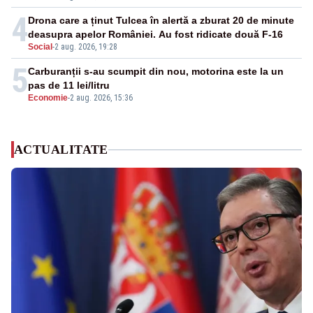
4
Drona care a ținut Tulcea în alertă a zburat 20 de minute
deasupra apelor României. Au fost ridicate două F-16
Social
-
2 aug. 2026, 19:28
5
Carburanții s-au scumpit din nou, motorina este la un
pas de 11 lei/litru
Economie
-
2 aug. 2026, 15:36
ACTUALITATE