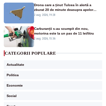
Drona care a ținut Tulcea în alertă a
zburat 20 de minute deasupra apelor
României. Au fost ridicate două F-16
2 aug. 2026, 19:28
Carburanții s-au scumpit din nou,
motorina este la un pas de 11 lei/litru
2 aug. 2026, 15:36
CATEGORII POPULARE
Actualitate
Politica
Economie
Social