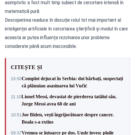
asimptotic a fost mult timp subiect de cercetare intensă în
matematică pură.
Descoperirea readuce în discuție rolul tot mai important al
inteligenței artificiale în cercetarea științifică și modul în care
aceasta ar putea influența rezolvarea unor probleme
considerate până acum inaccesibile.
CITEȘTE ȘI
Complot dejucat în Serbia: doi bărbați, suspectați
15:50
că plănuiau asasinarea lui Vučić
Lionel Messi, devastat de pierderea tatălui său.
11:10
Jorge Messi avea 68 de ani
Joe Biden, vești îngrijorătoare despre cancer.
10:51
Boala s-a extins
Vremea se întoarce pe dos. Unde lovesc ploile
09:37