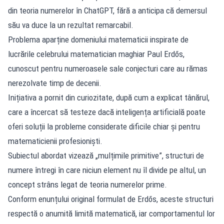
din teoria numerelor în ChatGPT, fără a anticipa că demersul
său va duce la un rezultat remarcabil.
Problema aparține domeniului matematicii inspirate de
lucrările celebrului matematician maghiar Paul Erdős,
cunoscut pentru numeroasele sale conjecturi care au rămas
nerezolvate timp de decenii.
Inițiativa a pornit din curiozitate, după cum a explicat tânărul,
care a încercat să testeze dacă inteligența artificială poate
oferi soluții la probleme considerate dificile chiar și pentru
matematicienii profesioniști.
Subiectul abordat vizează „mulțimile primitive”, structuri de
numere întregi în care niciun element nu îl divide pe altul, un
concept strâns legat de teoria numerelor prime.
Conform enunțului original formulat de Erdős, aceste structuri
respectă o anumită limită matematică, iar comportamentul lor