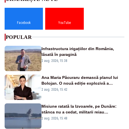
Facebook
YouTube
POPULAR
Infrastructura irigațiilor din România,
lăsată în paragină
2 aug. 2026, 15:38
Ana Maria Păcuraru demască planul lui
Bolojan. O nouă ediție explozivă a
emisiunii „Miza Zilei” la Realitatea PLUS
2 aug. 2026, 15:42
Misiune ratată la Izvoarele, pe Dunăre:
stânca nu a cedat, militarii reiau
detonările luni – VIDEO
2 aug. 2026, 15:48