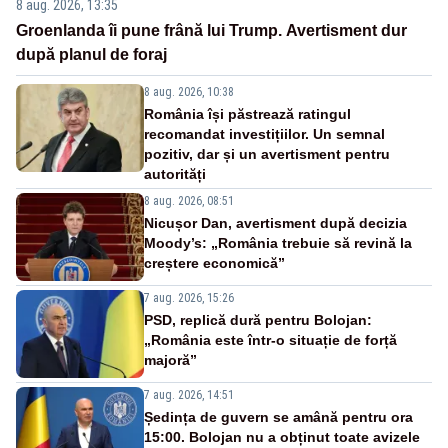
8 aug. 2026, 13:35
Groenlanda îi pune frână lui Trump. Avertisment dur
după planul de foraj
8 aug. 2026, 10:38
România își păstrează ratingul
recomandat investițiilor. Un semnal
pozitiv, dar și un avertisment pentru
autorități
8 aug. 2026, 08:51
Nicușor Dan, avertisment după decizia
Moody’s: „România trebuie să revină la
creștere economică”
7 aug. 2026, 15:26
PSD, replică dură pentru Bolojan:
„România este într-o situație de forță
majoră”
7 aug. 2026, 14:51
Ședința de guvern se amână pentru ora
15:00. Bolojan nu a obținut toate avizele