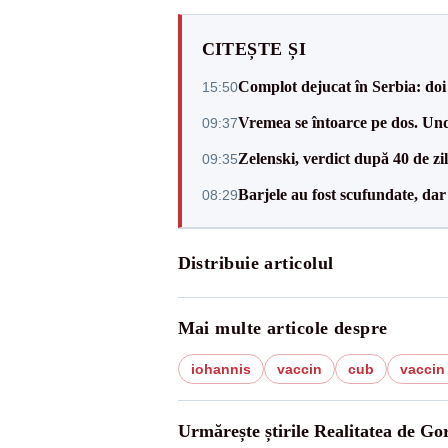
CITEȘTE ȘI
Complot dejucat în Serbia: doi 
15:50
Vremea se întoarce pe dos. Und
09:37
Zelenski, verdict după 40 de zi
09:35
Barjele au fost scufundate, da
08:29
Distribuie articolul
Mai multe articole despre
iohannis
vaccin
cub
vaccin
Urmărește știrile Realitatea de Gor