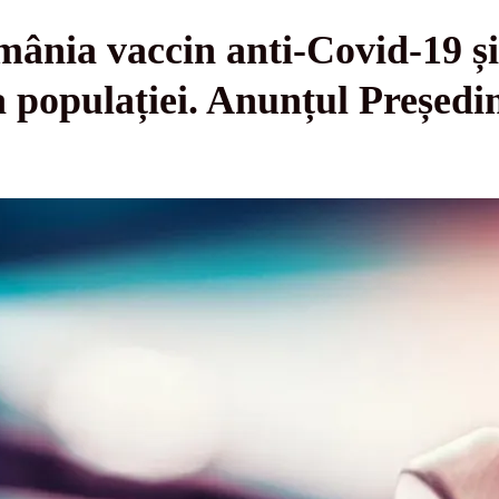
ânia vaccin anti-Covid-19 și
a populației. Anunțul Președi