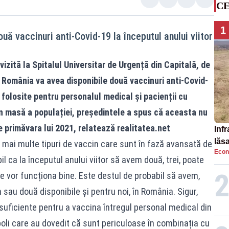
CE
1
ă vaccinuri anti-Covid-19 la începutul anului viitor
izită la Spitalul Universitar de Urgență din Capitală, de
, România va avea disponibile două vaccinuri anti-Covid-
fi folosite pentru personalul medical și pacienții cu
n masă a populației, președintele a spus că aceasta nu
 primăvara lui 2021, relatează
realitatea.net
Infr
lăs
 mai multe tipuri de vaccin care sunt în fază avansată de
Econ
l ca la începutul anului viitor să avem două, trei, poate
te vor funcționa bine. Este destul de probabil să avem,
n sau două disponibile și pentru noi, în România. Sigur,
 suficiente pentru a vaccina întregul personal medical din
boli care au dovedit că sunt periculoase în combinația cu