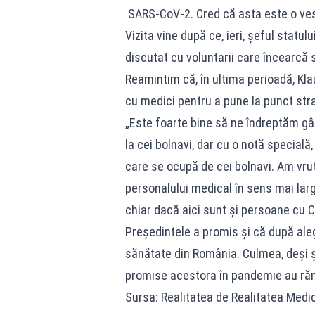
SARS-CoV-2. Cred că asta este o vest
Vizita vine după ce, ieri, șeful statu
discutat cu voluntarii care încearcă s
Reamintim că, în ultima perioadă, Klau
cu medici pentru a pune la punct str
„Este foarte bine să ne îndreptăm gâ
la cei bolnavi, dar cu o notă special
care se ocupă de cei bolnavi. Am vru
personalului medical în sens mai larg
chiar dacă aici sunt și persoane cu C
Președintele a promis și că după ale
sănătate din România. Culmea, deși ș
promise acestora în pandemie au răm
Sursa: Realitatea de Realitatea Medi