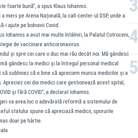
e foarte bună”, a spus Klaus Iohannis.
lui a mers pe Arena Națonală, la call-center-ul DSP, unde a
ă-i ajute pe bolnavii Covid.
s Iohannis a avut mai multe întâlniri, la Palatul Cotroceni,
ategie de vaccinare anticoronavirus.
ndul și spre cei care o duc mai rău decât noi. Mă gândesc
ă, mă gândesc la medici și la întregul personal medical
t să subliniez că e bine să apreciem munca medicilor și a
. Apreciez cei doi medici care gestionează acest spital,
OVID și fără COVID”, a declarat Iohannis.
geri va avea loc o adevărată reformă a sistemului de
eful statului spune că apreciază medicii, sporurile
as doar pe hârtie.
cala