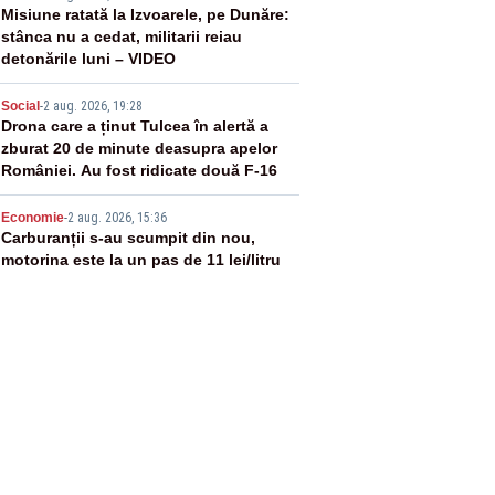
3
Misiune ratată la Izvoarele, pe Dunăre:
stânca nu a cedat, militarii reiau
detonările luni – VIDEO
4
Social
-
2 aug. 2026, 19:28
Drona care a ținut Tulcea în alertă a
zburat 20 de minute deasupra apelor
României. Au fost ridicate două F-16
5
Economie
-
2 aug. 2026, 15:36
Carburanții s-au scumpit din nou,
motorina este la un pas de 11 lei/litru