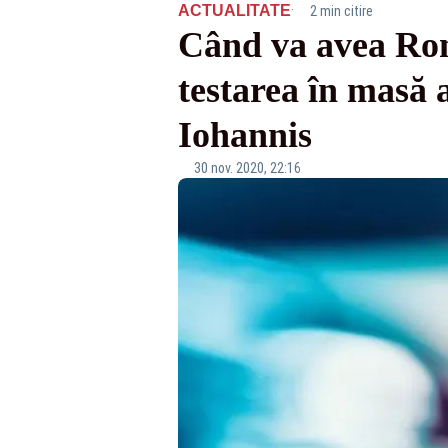
·
ACTUALITATE
2 min citire
Când va avea Rom
testarea în masă 
Iohannis
30 nov. 2020, 22:16