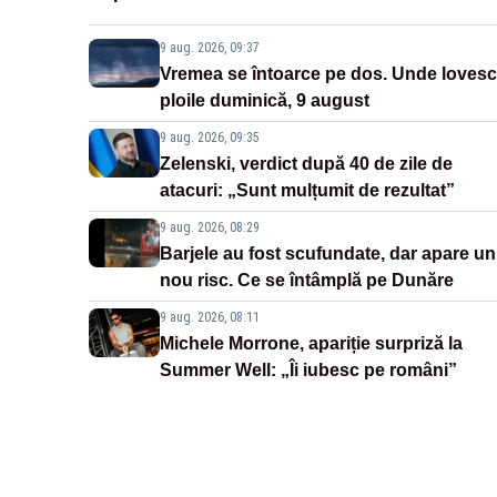
9 aug. 2026, 09:37
Vremea se întoarce pe dos. Unde lovesc
ploile duminică, 9 august
9 aug. 2026, 09:35
Zelenski, verdict după 40 de zile de
atacuri: „Sunt mulțumit de rezultat”
9 aug. 2026, 08:29
Barjele au fost scufundate, dar apare un
nou risc. Ce se întâmplă pe Dunăre
9 aug. 2026, 08:11
Michele Morrone, apariție surpriză la
Summer Well: „Îi iubesc pe români”