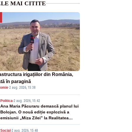
LE MAI CITITE
astructura irigațiilor din România,
ată în paragină
omie
·
2 aug. 2026, 15:38
2
Politica
-
2 aug. 2026, 15:42
Ana Maria Păcuraru demască planul lui
Bolojan. O nouă ediție explozivă a
emisiunii „Miza Zilei” la Realitatea
PLUS
Social
-
2 aug. 2026, 15:48