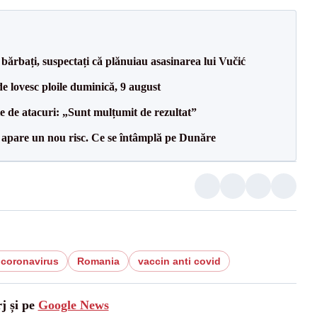
bărbați, suspectați că plănuiau asasinarea lui Vučić
e lovesc ploile duminică, 9 august
le de atacuri: „Sunt mulțumit de rezultat”
r apare un nou risc. Ce se întâmplă pe Dunăre
 coronavirus
Romania
vaccin anti covid
j și pe
Google News