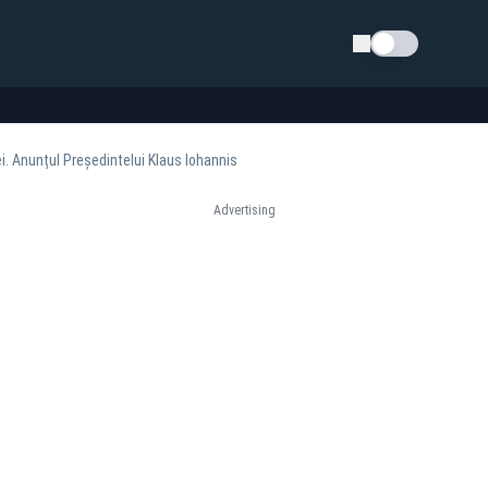
Schimba tema
. Anunțul Președintelui Klaus Iohannis
Advertising