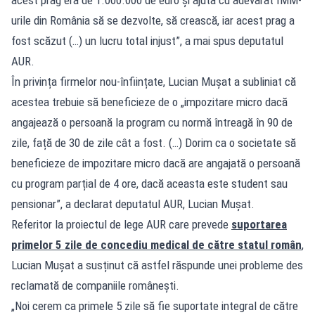
acest prag era de 1.000.000 de euro și ajuta cu adevărat IMM-
urile din România să se dezvolte, să crească, iar acest prag a
fost scăzut (…) un lucru total injust”, a mai spus deputatul
AUR.
În privința firmelor nou-înființate, Lucian Mușat a subliniat că
acestea trebuie să beneficieze de o „impozitare micro dacă
angajează o persoană la program cu normă întreagă în 90 de
zile, față de 30 de zile cât a fost. (…) Dorim ca o societate să
beneficieze de impozitare micro dacă are angajată o persoană
cu program parțial de 4 ore, dacă aceasta este student sau
pensionar”, a declarat deputatul AUR, Lucian Mușat.
Referitor la proiectul de lege AUR care prevede
suportarea
primelor 5 zile de concediu medical de către statul român
,
Lucian Mușat a susținut că astfel răspunde unei probleme des
reclamată de companiile românești.
„Noi cerem ca primele 5 zile să fie suportate integral de către