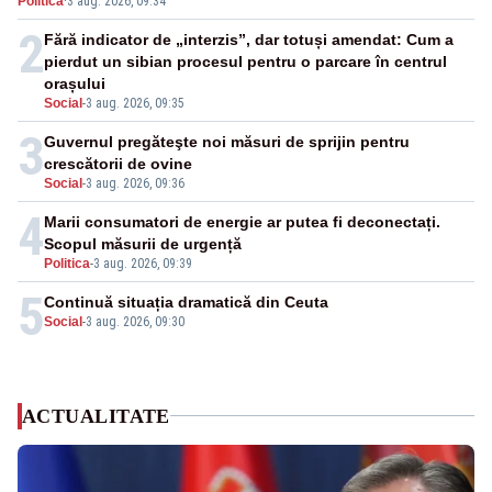
Politica
·
3 aug. 2026, 09:34
2
Fără indicator de „interzis”, dar totuși amendat: Cum a
pierdut un sibian procesul pentru o parcare în centrul
orașului
Social
-
3 aug. 2026, 09:35
3
Guvernul pregăteşte noi măsuri de sprijin pentru
crescătorii de ovine
Social
-
3 aug. 2026, 09:36
4
Marii consumatori de energie ar putea fi deconectați.
Scopul măsurii de urgență
Politica
-
3 aug. 2026, 09:39
5
Continuă situația dramatică din Ceuta
Social
-
3 aug. 2026, 09:30
ACTUALITATE