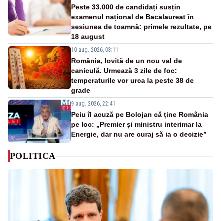
Peste 33.000 de candidați susțin
examenul național de Bacalaureat în
sesiunea de toamnă: primele rezultate, pe
18 august
10 aug. 2026, 08:11
România, lovită de un nou val de
caniculă. Urmează 3 zile de foc:
temperaturile vor urca la peste 38 de
grade
9 aug. 2026, 22:41
Peiu îl acuză pe Bolojan că ține România
pe loc: „Premier și ministru interimar la
Energie, dar nu are curaj să ia o decizie”
POLITICA