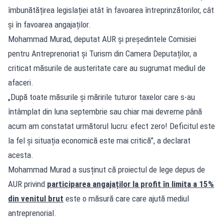
îmbunătățirea legislației atât în favoarea întreprinzătorilor, cât
și în favoarea angajaților.
Mohammad Murad, deputat AUR și președintele Comisiei
pentru Antreprenoriat și Turism din Camera Deputaților, a
criticat măsurile de austeritate care au sugrumat mediul de
afaceri.
„După toate măsurile și măririle tuturor taxelor care s-au
întâmplat din luna septembrie sau chiar mai devreme până
acum am constatat următorul lucru: efect zero! Deficitul este
la fel și situația economică este mai critică”, a declarat
acesta.
Mohammad Murad a susținut că proiectul de lege depus de
AUR privind
participarea angajaților la profit în limita a 15%
din venitul brut
este o măsură care care ajută mediul
antreprenorial.