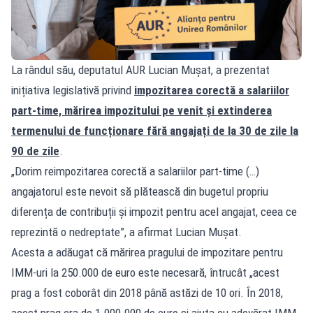
La rândul său, deputatul AUR Lucian Mușat, a prezentat
inițiativa legislativă privind
impozitarea corectă a salariilor
part-time, mărirea impozitului pe venit și extinderea
termenului de funcționare fără angajați de la 30 de zile la
90 de zile
.
„Dorim reimpozitarea corectă a salariilor part-time (…)
angajatorul este nevoit să plătească din bugetul propriu
diferența de contribuții și impozit pentru acel angajat, ceea ce
reprezintă o nedreptate”, a afirmat Lucian Mușat.
Acesta a adăugat că mărirea pragului de impozitare pentru
IMM-uri la 250.000 de euro este necesară, întrucât „acest
prag a fost coborât din 2018 până astăzi de 10 ori. În 2018,