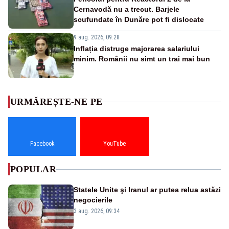
Cernavodă nu a trecut. Barjele
scufundate în Dunăre pot fi dislocate
9 aug. 2026, 09:28
Inflația distruge majorarea salariului
minim. Românii nu simt un trai mai bun
URMĂREȘTE-NE PE
Facebook
YouTube
POPULAR
Statele Unite şi Iranul ar putea relua astăzi
negocierile
3 aug. 2026, 09:34