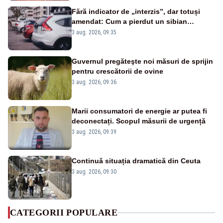
Fără indicator de „interzis”, dar totuși
amendat: Cum a pierdut un sibian
procesul pentru o parcare în centrul
3 aug. 2026, 09:35
orașului
Guvernul pregăteşte noi măsuri de sprijin
pentru crescătorii de ovine
3 aug. 2026, 09:36
Marii consumatori de energie ar putea fi
deconectați. Scopul măsurii de urgență
3 aug. 2026, 09:39
Continuă situația dramatică din Ceuta
3 aug. 2026, 09:30
CATEGORII POPULARE