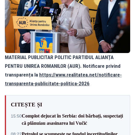
MATERIAL PUBLICITAR POLITIC PARTIDUL ALIANȚA
PENTRU UNIREA ROMANILOR (AUR). Notificare privind
transparența la
https://www.realitatea.net/notificare-
transparenta-publicitate-politica-2026
CITEȘTE ȘI
Complot dejucat în Serbia: doi bărbați, suspectați
15:50
că plănuiau asasinarea lui Vučić
Petrolul se scumpește pe fondul incertitudinilor
08:22