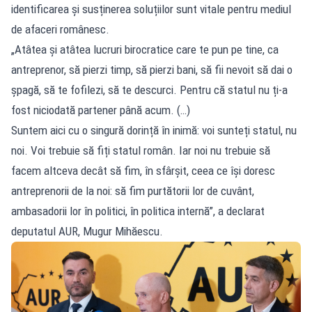
identificarea și susținerea soluțiilor sunt vitale pentru mediul
de afaceri românesc.
„Atâtea și atâtea lucruri birocratice care te pun pe tine, ca
antreprenor, să pierzi timp, să pierzi bani, să fii nevoit să dai o
șpagă, să te fofilezi, să te descurci. Pentru că statul nu ți-a
fost niciodată partener până acum. (…)
Suntem aici cu o singură dorință în inimă: voi sunteți statul, nu
noi. Voi trebuie să fiți statul român. Iar noi nu trebuie să
facem altceva decât să fim, în sfârșit, ceea ce își doresc
antreprenorii de la noi: să fim purtătorii lor de cuvânt,
ambasadorii lor în politici, în politica internă”, a declarat
deputatul AUR, Mugur Mihăescu.