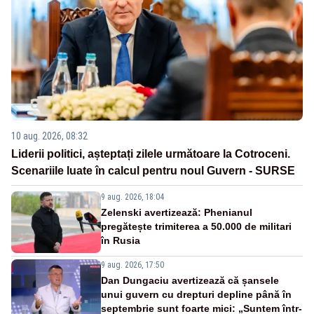
10 aug. 2026, 08:32
Liderii politici, așteptați zilele următoare la Cotroceni.
Scenariile luate în calcul pentru noul Guvern - SURSE
9 aug. 2026, 18:04
Zelenski avertizează: Phenianul
pregătește trimiterea a 50.000 de militari
în Rusia
9 aug. 2026, 17:50
Dan Dungaciu avertizează că șansele
unui guvern cu drepturi depline până în
septembrie sunt foarte mici: „Suntem într-