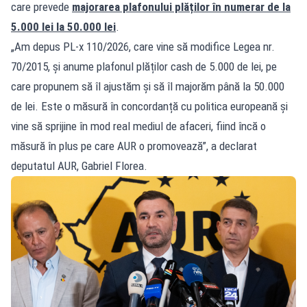
care prevede
majorarea plafonului plăților în numerar de la
5.000 lei la 50.000 lei
.
„Am depus PL-x 110/2026, care vine să modifice Legea nr.
70/2015, și anume plafonul plăților cash de 5.000 de lei, pe
care propunem să îl ajustăm și să îl majorăm până la 50.000
de lei. Este o măsură în concordanță cu politica europeană și
vine să sprijine în mod real mediul de afaceri, fiind încă o
măsură în plus pe care AUR o promovează”, a declarat
deputatul AUR, Gabriel Florea.