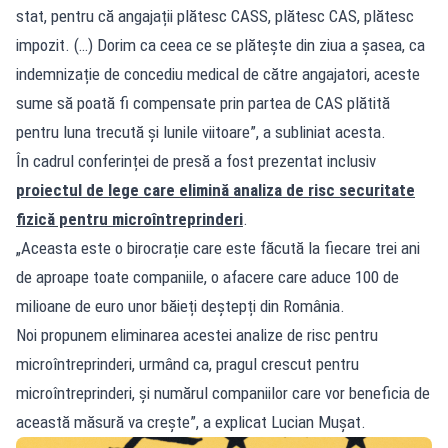
stat, pentru că angajații plătesc CASS, plătesc CAS, plătesc
impozit. (…) Dorim ca ceea ce se plătește din ziua a șasea, ca
indemnizație de concediu medical de către angajatori, aceste
sume să poată fi compensate prin partea de CAS plătită
pentru luna trecută și lunile viitoare”, a subliniat acesta.
În cadrul conferinței de presă a fost prezentat inclusiv
proiectul de lege care elimină analiza de risc securitate
fizică pentru microîntreprinderi
.
„Aceasta este o birocrație care este făcută la fiecare trei ani
de aproape toate companiile, o afacere care aduce 100 de
milioane de euro unor băieți deștepți din România.
Noi propunem eliminarea acestei analize de risc pentru
microîntreprinderi, urmând ca, pragul crescut pentru
microîntreprinderi, și numărul companiilor care vor beneficia de
această măsură va crește”, a explicat Lucian Mușat.