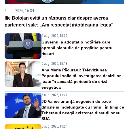
6 aug. 2026, 16:34
Ilie Bolojan evită un răspuns clar despre averea
partenerei sale: „Am respectat întotdeauna legea”
6 aug. 2026, 15:39
Guvernul a adoptat o hotărâre care
aprobă planurile de pregătire pentru
riscuri
6 aug. 2026, 15:18
Ana Maria Păcuraru: Televiziunea
Poporului solicită investigarea deciziilor
luate în această perioadă de criză
enegetică
6 aug. 2026, 11:27
JD Vance anunță negocieri de pace
dificile și îndelungate cu Iranul, în timp ce
Teheranul neagă existența discuțiilor cu
SUA
6 aug. 2026, 11:24