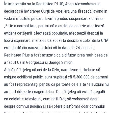
În intervenția sa la Realitatea PLUS, Anca Alexandrescu a
declarat că hotărârea Curții de Apel era una firească, având în
vedere efectele pe care le-ar fi produs suspendarea emisiei.
„Este o normalitate, pentru că o astfel de decizie afectează
evident cetățenii, afectează populația, afectează dreptul la
liberă exprimare, mai ales că această decizie a celor de la CNA
este luată din cauza faptului că în data de 24 ianuarie,
Realitatea Plus a fost acuzată că a difuzat prea mult ceea ce
a făcut Călin Georgescu și George Simion.
Adică să înțeleg că cei de la CNA, care teoretic trebuie să
asigure echilibrul public, sunt supărați că 5.300.000 de oameni
au fost reprezentați, pentru că pe toate celelalte televiziuni nu
au fost difuzate imagini deloc. Deci înțeleg că este în regulă
ca celelalte televiziuni, cum ar fi Digi, să vorbească doar
despre domnul Bolojan și să-i ofere platformă doar domnului