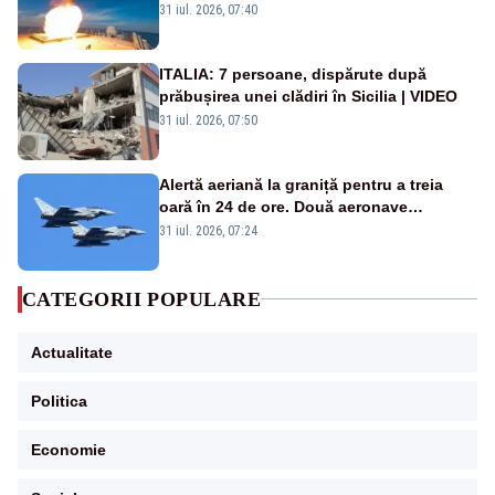
americană, distrusă de o rachetă
31 iul. 2026, 07:40
rusească
ITALIA: 7 persoane, dispărute după
prăbușirea unei clădiri în Sicilia | VIDEO
31 iul. 2026, 07:50
Alertă aeriană la graniță pentru a treia
oară în 24 de ore. Două aeronave
Eurofighter britanice au fost ridicate de la
31 iul. 2026, 07:24
sol
CATEGORII POPULARE
Actualitate
Politica
Economie