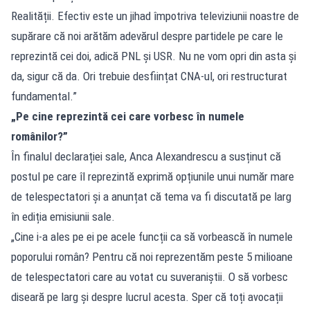
Realității. Efectiv este un jihad împotriva televiziunii noastre de
supărare că noi arătăm adevărul despre partidele pe care le
reprezintă cei doi, adică PNL și USR. Nu ne vom opri din asta și
da, sigur că da. Ori trebuie desființat CNA-ul, ori restructurat
fundamental.”
„Pe cine reprezintă cei care vorbesc în numele
românilor?”
În finalul declarației sale, Anca Alexandrescu a susținut că
postul pe care îl reprezintă exprimă opțiunile unui număr mare
de telespectatori și a anunțat că tema va fi discutată pe larg
în ediția emisiunii sale.
„Cine i-a ales pe ei pe acele funcții ca să vorbească în numele
poporului român? Pentru că noi reprezentăm peste 5 milioane
de telespectatori care au votat cu suveraniștii. O să vorbesc
diseară pe larg și despre lucrul acesta. Sper că toți avocații