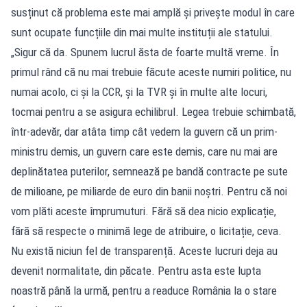
susținut că problema este mai amplă și privește modul în care
sunt ocupate funcțiile din mai multe instituții ale statului.
„Sigur că da. Spunem lucrul ăsta de foarte multă vreme. În
primul rând că nu mai trebuie făcute aceste numiri politice, nu
numai acolo, ci și la CCR, și la TVR și în multe alte locuri,
tocmai pentru a se asigura echilibrul. Legea trebuie schimbată,
într-adevăr, dar atâta timp cât vedem la guvern că un prim-
ministru demis, un guvern care este demis, care nu mai are
deplinătatea puterilor, semnează pe bandă contracte pe sute
de milioane, pe miliarde de euro din banii noștri. Pentru că noi
vom plăti aceste împrumuturi. Fără să dea nicio explicație,
fără să respecte o minimă lege de atribuire, o licitație, ceva.
Nu există niciun fel de transparență. Aceste lucruri deja au
devenit normalitate, din păcate. Pentru asta este lupta
noastră până la urmă, pentru a readuce România la o stare