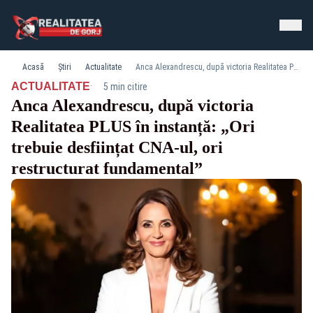
Acasă
Știri
Actualitate
Anca Alexandrescu, după victoria Realitatea PLUS în instanță: „Ori trebuie desființat CNA-ul, ori restructurat fundamental”
·
ACTUALITATE
5 min citire
Anca Alexandrescu, după victoria
Realitatea PLUS în instanță: „Ori
trebuie desființat CNA-ul, ori
restructurat fundamental”