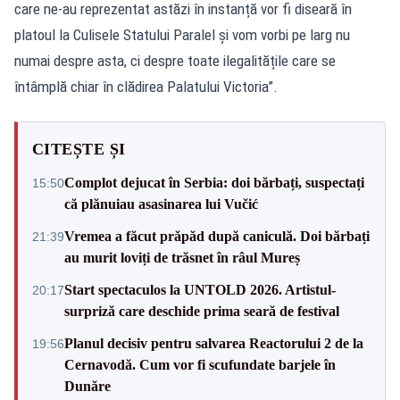
care ne-au reprezentat astăzi în instanță vor fi diseară în
platoul la Culisele Statului Paralel și vom vorbi pe larg nu
numai despre asta, ci despre toate ilegalitățile care se
întâmplă chiar în clădirea Palatului Victoria”.
CITEȘTE ȘI
Complot dejucat în Serbia: doi bărbați, suspectați
15:50
că plănuiau asasinarea lui Vučić
Vremea a făcut prăpăd după caniculă. Doi bărbați
21:39
au murit loviți de trăsnet în râul Mureș
Start spectaculos la UNTOLD 2026. Artistul-
20:17
surpriză care deschide prima seară de festival
Planul decisiv pentru salvarea Reactorului 2 de la
19:56
Cernavodă. Cum vor fi scufundate barjele în
Dunăre