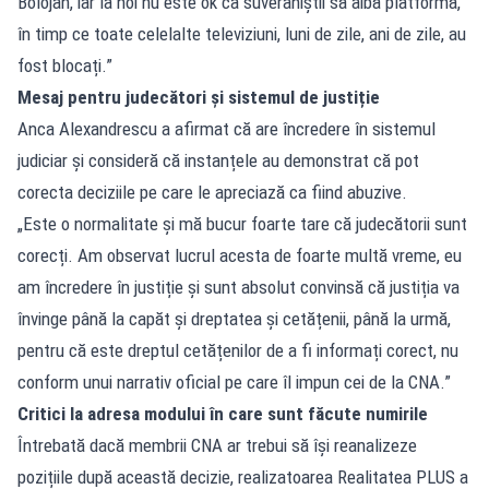
Bolojan, iar la noi nu este ok ca suveraniștii să aibă platformă,
în timp ce toate celelalte televiziuni, luni de zile, ani de zile, au
fost blocați.”
Mesaj pentru judecători și sistemul de justiție
Anca Alexandrescu a afirmat că are încredere în sistemul
judiciar și consideră că instanțele au demonstrat că pot
corecta deciziile pe care le apreciază ca fiind abuzive.
„Este o normalitate și mă bucur foarte tare că judecătorii sunt
corecți. Am observat lucrul acesta de foarte multă vreme, eu
am încredere în justiție și sunt absolut convinsă că justiția va
învinge până la capăt și dreptatea și cetățenii, până la urmă,
pentru că este dreptul cetățenilor de a fi informați corect, nu
conform unui narrativ oficial pe care îl impun cei de la CNA.”
Critici la adresa modului în care sunt făcute numirile
Întrebată dacă membrii CNA ar trebui să își reanalizeze
pozițiile după această decizie, realizatoarea Realitatea PLUS a