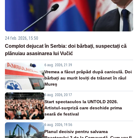
24 feb. 2026, 15:50
Complot dejucat în Serbia: doi bărbați, suspectați că
plănuiau asasinarea lui Vučić
6 aug. 2026, 21:39
Vremea a făcut prăpăd după caniculă. Doi
bărbați au murit loviți de trăsnet în râul
Mureș
6 aug. 2026, 20:17
Start spectaculos la UNTOLD 2026.
Artistul-surpriză care deschide prima
seară de festival
6 aug. 2026, 19:56
Planul decisiv pentru salvarea
Reactorului 2 de la Cernavodă. Cum vor fi