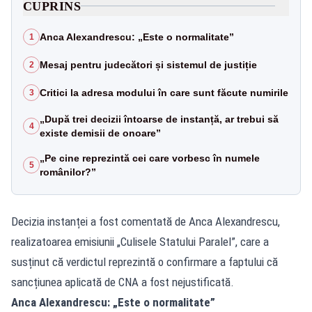
CUPRINS
Anca Alexandrescu: „Este o normalitate”
1
Mesaj pentru judecători și sistemul de justiție
2
Critici la adresa modului în care sunt făcute numirile
3
„După trei decizii întoarse de instanță, ar trebui să
4
existe demisii de onoare”
„Pe cine reprezintă cei care vorbesc în numele
5
românilor?”
Decizia instanței a fost comentată de Anca Alexandrescu,
realizatoarea emisiunii „Culisele Statului Paralel”, care a
susținut că verdictul reprezintă o confirmare a faptului că
sancțiunea aplicată de CNA a fost nejustificată.
Anca Alexandrescu: „Este o normalitate”