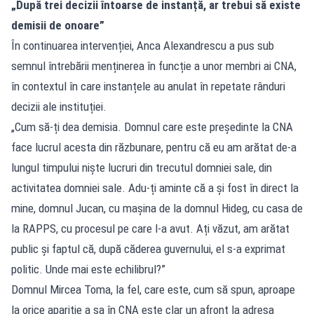
„După trei decizii întoarse de instanță, ar trebui să existe
demisii de onoare”
În continuarea intervenției, Anca Alexandrescu a pus sub
semnul întrebării menținerea în funcție a unor membri ai CNA,
în contextul în care instanțele au anulat în repetate rânduri
decizii ale instituției.
„Cum să-ți dea demisia. Domnul care este președinte la CNA
face lucrul acesta din răzbunare, pentru că eu am arătat de-a
lungul timpului niște lucruri din trecutul domniei sale, din
activitatea domniei sale. Adu-ți aminte că a și fost în direct la
mine, domnul Jucan, cu mașina de la domnul Hideg, cu casa de
la RAPPS, cu procesul pe care l-a avut. Ați văzut, am arătat
public și faptul că, după căderea guvernului, el s-a exprimat
politic. Unde mai este echilibrul?”
Domnul Mircea Toma, la fel, care este, cum să spun, aproape
la orice apariție a sa în CNA este clar un afront la adresa