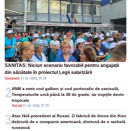
SANITAS: Niciun scenariu favorabil pentru angajații
din sănătate în proiectul Legii salarizării
Sanatate
·
31 iul. 2026, 07:29
2
ANM a emis cod galben și cod portocaliu de caniculă.
Temperaturile urcă până la 38 de grade, iar nopțile devin
tropicale
Social
-
31 iul. 2026, 07:39
3
Atac fără precedent al Rusiei. O fabrică de drone din Kiev
deținută de o companie americană, distrusă de o rachetă
rusească