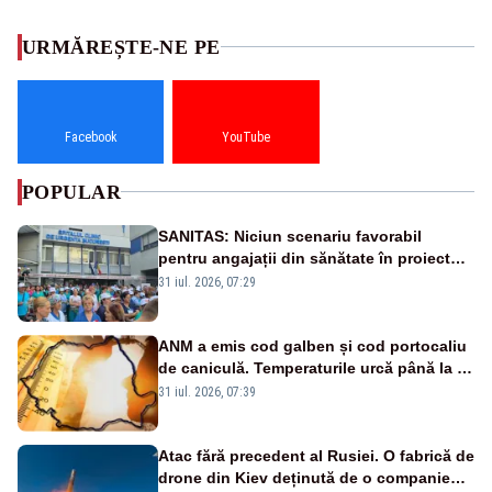
URMĂREȘTE-NE PE
Facebook
YouTube
POPULAR
SANITAS: Niciun scenariu favorabil
pentru angajații din sănătate în proiectul
Legii salarizării
31 iul. 2026, 07:29
ANM a emis cod galben și cod portocaliu
de caniculă. Temperaturile urcă până la 38
de grade, iar nopțile devin tropicale
31 iul. 2026, 07:39
Atac fără precedent al Rusiei. O fabrică de
drone din Kiev deținută de o companie