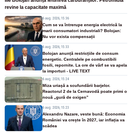
Ilie Bolojan anunță ieftinirea carburanților: Petromidia
revine la capacitate maximă
6 aug. 2026, 15:36
Cum se va întrerupe energia electrică la
marii consumatori industriali? Bolojan:
Nu vor exista compensații
6 aug. 2026, 15:33
Bolojan anunță restricțiile de consum
energetic. Centralele pe combustibili
fosili, repornite. La ore de vârf se va apela
la importuri - LIVE TEXT
6 aug. 2026, 15:24
Miza uriașă a scufundării barjelor.
Reactorul 2 de la Cernavodă poate primi o
nouă „gură de oxigen”
6 aug. 2026, 15:23
Alexandru Nazare, veste bună: Economia
României va crește în 2027, iar inflația va
scădea