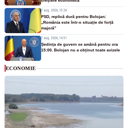
creștere economică”
7 aug. 2026, 15:26
PSD, replică dură pentru Bolojan:
„România este într-o situație de forță
majoră”
7 aug. 2026, 14:51
Ședința de guvern se amână pentru ora
15:00. Bolojan nu a obținut toate avizele
ECONOMIE