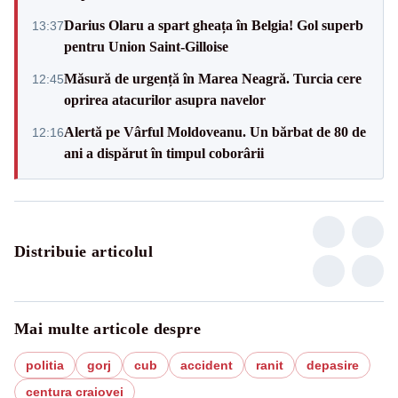
Darius Olaru a spart gheața în Belgia! Gol superb
13:37
pentru Union Saint-Gilloise
Măsură de urgență în Marea Neagră. Turcia cere
12:45
oprirea atacurilor asupra navelor
Alertă pe Vârful Moldoveanu. Un bărbat de 80 de
12:16
ani a dispărut în timpul coborârii
Distribuie articolul
Mai multe articole despre
politia
gorj
cub
accident
ranit
depasire
centura craiovei