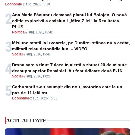
Economie
·
2 aug. 2026, 15:38
2
Ana Maria Păcuraru demască planul lui Bolojan. O nouă
ediție explozivă a emisiunii „Miza Zilei” la Realitatea
PLUS
Politica
-
2 aug. 2026, 15:42
3
Misiune ratată la Izvoarele, pe Dunăre: stânca nu a cedat,
militarii reiau detonările luni – VIDEO
Social
-
2 aug. 2026, 15:48
4
Drona care a ținut Tulcea în alertă a zburat 20 de minute
deasupra apelor României. Au fost ridicate două F-16
Social
-
2 aug. 2026, 19:28
5
Carburanții s-au scumpit din nou, motorina este la un
pas de 11 lei/litru
Economie
-
2 aug. 2026, 15:36
ACTUALITATE