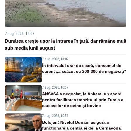
7 aug. 2026, 14:03
Dunărea crește ușor la intrarea în țară, dar rămâne mult
sub media lunii august
7 aug. 2026, 13:02
În intervalul orar de seară, consumul de
curent „a scăzut cu 200-300 de megawați”
7 aug. 2026, 10:57
ANSVSA a negociat, la Ankara, un acord
pentru facilitarea tranzitului prin Turcia al
carcaselor de ovine și bovine
7 aug. 2026, 10:51
Bolojan: Nivelul Dunării asigură o
funcționare a centralei de la Cernavodă