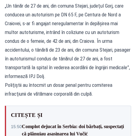
„Un tânăr de 27 de ani, din comuna Stejari, judeţul Gorj, care
conducea un autoturism pe DN 65 F, pe Centura de Nord a
Craiovei, s-ar fi angajat neregulamentar în depăşirea mai
multor autoturisme, intrând în coliziune cu un autoturism
condus de o femeie, de 42 de ani, din Craiova. În urma
accidentului, o tânără de 23 de ani, din comuna Stejari, pasager
în autoturismul condus de tânărul de 27 de ani, a fost
transportată la spital în vederea acordării de îngrijiri medicale”,
informează IPJ Dolj.
Poliţiştii au întocmit un dosar penal pentru comiterea
infracţiunii de vătămare corporală din culpă.
CITEȘTE ȘI
Complot dejucat în Serbia: doi bărbați, suspectați
15:50
că plănuiau asasinarea lui Vučić