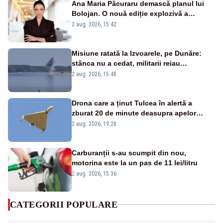
Ana Maria Păcuraru demască planul lui
Bolojan. O nouă ediție explozivă a
emisiunii „Miza Zilei” la Realitatea PLUS
2 aug. 2026, 15:42
Misiune ratată la Izvoarele, pe Dunăre:
stânca nu a cedat, militarii reiau
detonările luni – VIDEO
2 aug. 2026, 15:48
Drona care a ținut Tulcea în alertă a
zburat 20 de minute deasupra apelor
României. Au fost ridicate două F-16
2 aug. 2026, 19:28
Carburanții s-au scumpit din nou,
motorina este la un pas de 11 lei/litru
2 aug. 2026, 15:36
CATEGORII POPULARE