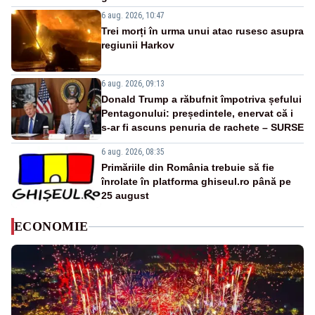
6 aug. 2026, 10:47
Trei morți în urma unui atac rusesc asupra
regiunii Harkov
6 aug. 2026, 09:13
Donald Trump a răbufnit împotriva șefului
Pentagonului: președintele, enervat că i
s-ar fi ascuns penuria de rachete – SURSE
6 aug. 2026, 08:35
Primăriile din România trebuie să fie
înrolate în platforma ghiseul.ro până pe
25 august
ECONOMIE