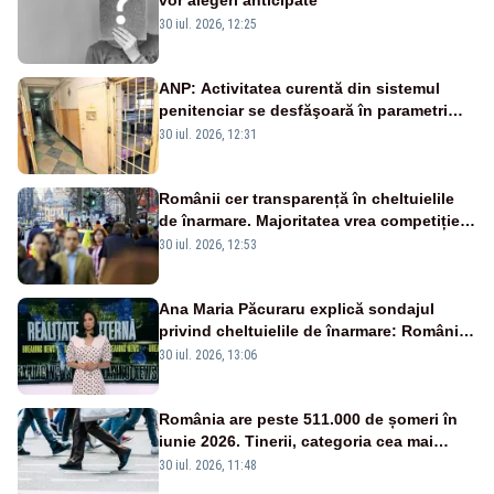
30 iul. 2026, 12:25
ANP: Activitatea curentă din sistemul
penitenciar se desfăşoară în parametri
normali
30 iul. 2026, 12:31
Românii cer transparență în cheltuielile
de înarmare. Majoritatea vrea competiție
reală și industrie locală – SONDAJ
30 iul. 2026, 12:53
Ana Maria Păcuraru explică sondajul
privind cheltuielile de înarmare: Românii
cer transparență în achiziții și un echilibru
30 iul. 2026, 13:06
între partenerii externi
România are peste 511.000 de șomeri în
iunie 2026. Tinerii, categoria cea mai
afectată
30 iul. 2026, 11:48