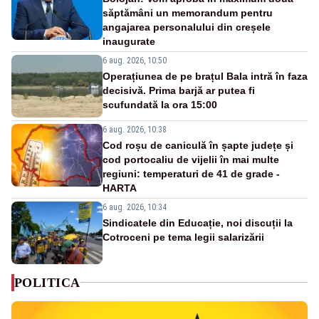
săptămâni un memorandum pentru
angajarea personalului din creșele
inaugurate
6 aug. 2026, 10:50
Operațiunea de pe brațul Bala intră în faza
decisivă. Prima barjă ar putea fi
scufundată la ora 15:00
6 aug. 2026, 10:38
Cod roșu de caniculă în șapte județe și
cod portocaliu de vijelii în mai multe
regiuni: temperaturi de 41 de grade -
HARTA
6 aug. 2026, 10:34
Sindicatele din Educație, noi discuții la
Cotroceni pe tema legii salarizării
POLITICA