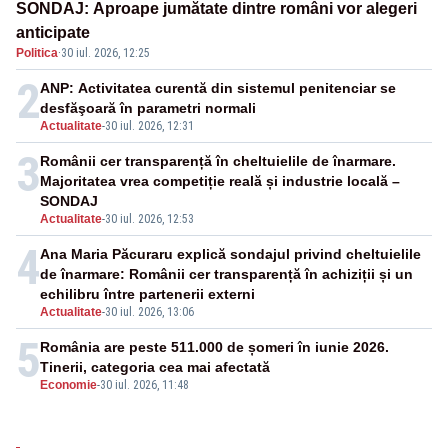
SONDAJ: Aproape jumătate dintre români vor alegeri
anticipate
Politica
·
30 iul. 2026, 12:25
2
ANP: Activitatea curentă din sistemul penitenciar se
desfăşoară în parametri normali
Actualitate
-
30 iul. 2026, 12:31
3
Românii cer transparență în cheltuielile de înarmare.
Majoritatea vrea competiție reală și industrie locală –
SONDAJ
Actualitate
-
30 iul. 2026, 12:53
4
Ana Maria Păcuraru explică sondajul privind cheltuielile
de înarmare: Românii cer transparență în achiziții și un
echilibru între partenerii externi
Actualitate
-
30 iul. 2026, 13:06
5
România are peste 511.000 de șomeri în iunie 2026.
Tinerii, categoria cea mai afectată
Economie
-
30 iul. 2026, 11:48