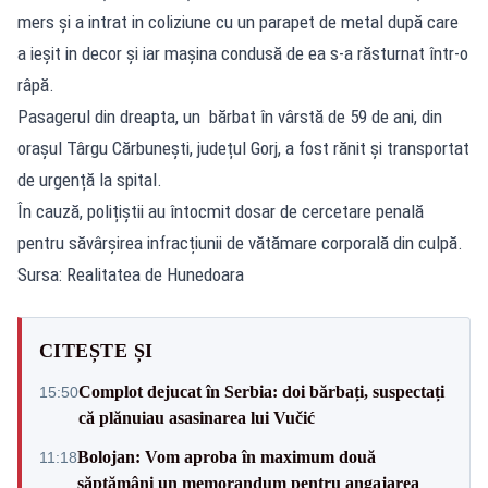
mers și a intrat in coliziune cu un parapet de metal după care
a ieșit in decor și iar mașina condusă de ea s-a răsturnat într-o
râpă.
Pasagerul din dreapta, un bărbat în vârstă de 59 de ani, din
orașul Târgu Cărbunești, județul Gorj, a fost rănit și transportat
de urgență la spital.
În cauză, polițiștii au întocmit dosar de cercetare penală
pentru săvârșirea infracțiunii de vătămare corporală din culpă.
Sursa: Realitatea de Hunedoara
CITEȘTE ȘI
Complot dejucat în Serbia: doi bărbați, suspectați
15:50
că plănuiau asasinarea lui Vučić
Bolojan: Vom aproba în maximum două
11:18
săptămâni un memorandum pentru angajarea