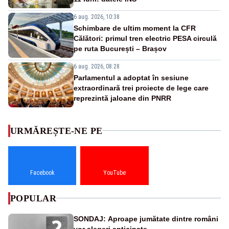
6 aug. 2026, 10:38
Schimbare de ultim moment la CFR
Călători: primul tren electric PESA circulă
pe ruta București – Brașov
6 aug. 2026, 08:28
Parlamentul a adoptat în sesiune
extraordinară trei proiecte de lege care
reprezintă jaloane din PNRR
URMĂREȘTE-NE PE
Facebook
YouTube
POPULAR
SONDAJ: Aproape jumătate dintre români
vor alegeri anticipate