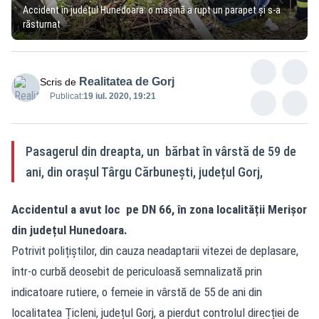
Accident în județul Hunedoara: o mașină a rupt un parapet și s-a
răsturnat
Realitatea de Gorj
Scris de
Publicat:
19 iul. 2020, 19:21
Pasagerul din dreapta, un bărbat în vârstă de 59 de
ani, din orașul Târgu Cărbunești, județul Gorj,
Accidentul a avut loc pe DN 66, în zona localității Merișor
din județul Hunedoara.
Potrivit polițiștilor, din cauza neadaptarii vitezei de deplasare,
într-o curbă deosebit de periculoasă semnalizată prin
indicatoare rutiere, o femeie in vârstă de 55 de ani din
localitatea Țicleni, județul Gorj, a pierdut controlul direcției de