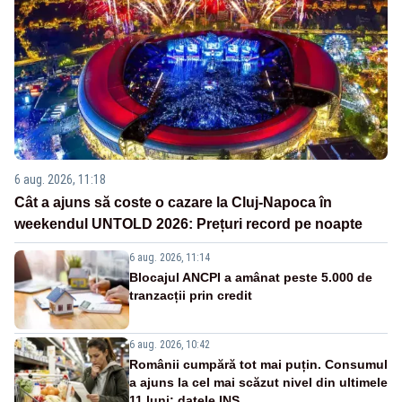
6 aug. 2026, 11:18
Cât a ajuns să coste o cazare la Cluj-Napoca în
weekendul UNTOLD 2026: Prețuri record pe noapte
6 aug. 2026, 11:14
Blocajul ANCPI a amânat peste 5.000 de
tranzacții prin credit
6 aug. 2026, 10:42
Românii cumpără tot mai puțin. Consumul
a ajuns la cel mai scăzut nivel din ultimele
11 luni: datele INS