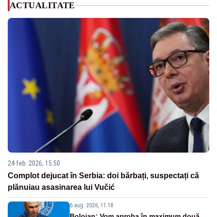
ACTUALITATE
24 feb. 2026, 15:50
Complot dejucat în Serbia: doi bărbați, suspectați că
plănuiau asasinarea lui Vučić
6 aug. 2026, 11:18
Bolojan: Vom aproba în maximum două