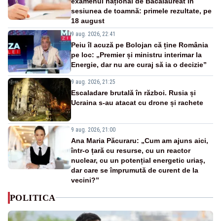
examenul național de Bacalaureat în
sesiunea de toamnă: primele rezultate, pe
18 august
9 aug. 2026, 22:41
Peiu îl acuză pe Bolojan că ține România
pe loc: „Premier și ministru interimar la
Energie, dar nu are curaj să ia o decizie”
9 aug. 2026, 21:25
Escaladare brutală în război. Rusia și
Ucraina s-au atacat cu drone și rachete
9 aug. 2026, 21:00
Ana Maria Păcuraru: „Cum am ajuns aici,
într-o țară cu resurse, cu un reactor
nuclear, cu un potențial energetic uriaș,
dar care se împrumută de curent de la
vecini?”
POLITICA