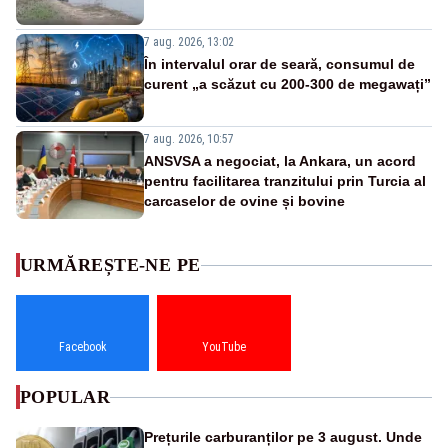
7 aug. 2026, 13:02
În intervalul orar de seară, consumul de
curent „a scăzut cu 200-300 de megawați”
7 aug. 2026, 10:57
ANSVSA a negociat, la Ankara, un acord
pentru facilitarea tranzitului prin Turcia al
carcaselor de ovine și bovine
URMĂREȘTE-NE PE
Facebook
YouTube
POPULAR
Prețurile carburanților pe 3 august. Unde