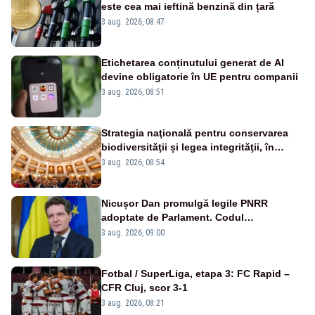
este cea mai ieftină benzină din țară
3 aug. 2026, 08:47
Etichetarea conținutului generat de AI
devine obligatorie în UE pentru companii
3 aug. 2026, 08:51
Strategia naţională pentru conservarea
biodiversităţii și legea integrităţii, în
dezbatere
3 aug. 2026, 08:54
Nicușor Dan promulgă legile PNRR
adoptate de Parlament. Codul
urbanismului, printre actele normative
3 aug. 2026, 09:00
vizate
Fotbal / SuperLiga, etapa 3: FC Rapid –
CFR Cluj, scor 3-1
3 aug. 2026, 08:21