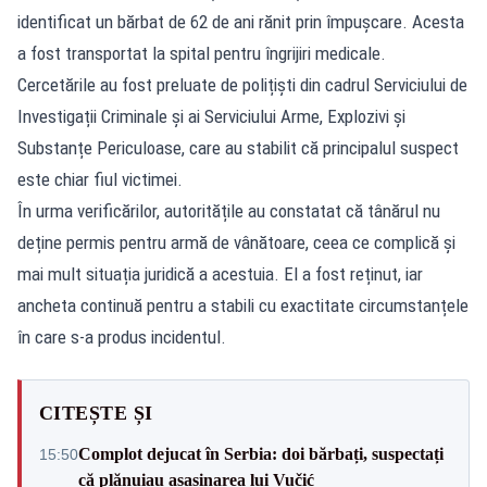
identificat un bărbat de 62 de ani rănit prin împușcare. Acesta
a fost transportat la spital pentru îngrijiri medicale.
Cercetările au fost preluate de polițiști din cadrul Serviciului de
Investigații Criminale și ai Serviciului Arme, Explozivi și
Substanțe Periculoase, care au stabilit că principalul suspect
este chiar fiul victimei.
În urma verificărilor, autoritățile au constatat că tânărul nu
deține permis pentru armă de vânătoare, ceea ce complică și
mai mult situația juridică a acestuia. El a fost reținut, iar
ancheta continuă pentru a stabili cu exactitate circumstanțele
în care s-a produs incidentul.
CITEȘTE ȘI
Complot dejucat în Serbia: doi bărbați, suspectați
15:50
că plănuiau asasinarea lui Vučić