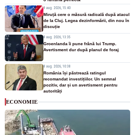
9 aug. 2026, 15:40
Miruță cere o măsură radicală după atacul
de la Cluj. Legea dezinformării, din nou în
discuție
8 aug. 2026, 13:35
Groenlanda îi pune frână lui Trump.
Avertisment dur după planul de foraj
8 aug. 2026, 10:38
România își păstrează ratingul
recomandat investițiilor. Un semnal
pozitiv, dar și un avertisment pentru
autorități
ECONOMIE