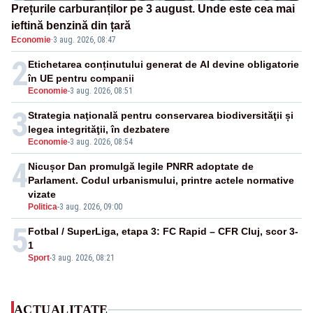
Prețurile carburanților pe 3 august. Unde este cea mai
ieftină benzină din țară
Economie
·
3 aug. 2026, 08:47
2
Etichetarea conținutului generat de AI devine obligatorie
în UE pentru companii
Economie
-
3 aug. 2026, 08:51
3
Strategia naţională pentru conservarea biodiversităţii și
legea integrităţii, în dezbatere
Economie
-
3 aug. 2026, 08:54
4
Nicușor Dan promulgă legile PNRR adoptate de
Parlament. Codul urbanismului, printre actele normative
vizate
Politica
-
3 aug. 2026, 09:00
5
Fotbal / SuperLiga, etapa 3: FC Rapid – CFR Cluj, scor 3-
1
Sport
-
3 aug. 2026, 08:21
ACTUALITATE