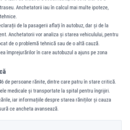
raseu. Anchetatorii iau în calcul mai multe ipoteze,
 tehnice.
rații de la pasagerii aflați în autobuz, dar și de la
ent. Anchetatorii vor analiza și starea vehiculului, pentru
ocat de o problemă tehnică sau de o altă cauză.
rea împrejurărilor în care autobuzul a ajuns pe zona
ică
46 de persoane rănite, dintre care patru în stare critică.
le medicale și transportate la spital pentru îngrijiri.
cările, iar informațiile despre starea răniților și cauza
ăsură ce ancheta avansează.