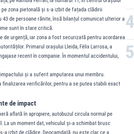
ață, pe Rambla Ferran, la numărul 11, în centrul orașului
pe zona pietonală și s-a izbit de fațada clădirii
u 43 de persoane rănite, însă bilanțul comunicat ulterior a
time sunt în stare critică.
ele de urgență, iar zona a fost securizată pentru acordarea
utorităților. Primarul orașului Lleida, Fèlix Larrosa, a
angajase recent în companie. În momentul accidentului,
.
a impactului și a suferit amputarea unui membru.
finalizarea verificărilor, pentru a se putea stabili exact
nte de impact
meră aflată în apropiere, autobuzul circula normal pe
ll. La un moment dat, vehiculul și-a schimbat brusc
i s-a izbit de clădire. Deocamdată, nu este clar ce a