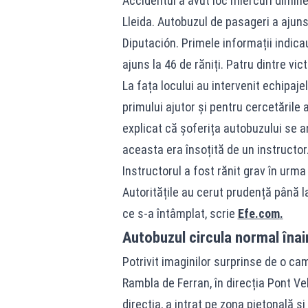
Accidentul a avut loc miercuri dimine
Lleida. Autobuzul de pasageri a ajuns 
Diputación. Primele informații indica
ajuns la 46 de răniți. Patru dintre vic
La fața locului au intervenit echipaj
primului ajutor și pentru cercetările a
explicat că șoferița autobuzului se 
aceasta era însoțită de un instructor
Instructorul a fost rănit grav în urm
Autoritățile au cerut prudență până la 
ce s-a întâmplat, scrie
Efe.com
.
Autobuzul circula normal înai
Potrivit imaginilor surprinse de o ca
Rambla de Ferran, în direcția Pont Ve
direcția, a intrat pe zona pietonală ș