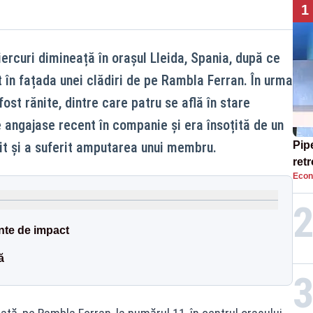
1
ercuri dimineață în orașul Lleida, Spania, după ce
 în fațada unei clădiri de pe Rambla Ferran. În urma
ost rănite, dintre care patru se află în stare
e angajase recent în companie și era însoțită de un
nit și a suferit amputarea unui membru.
Pip
ret
Econ
cat
pen
nte de impact
ă