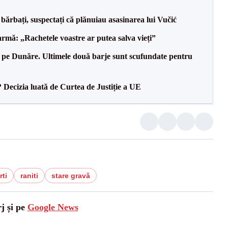
bărbați, suspectați că plănuiau asasinarea lui Vučić
rmă: „Rachetele voastre ar putea salva vieți”
pe Dunăre. Ultimele două barje sunt scufundate pentru
? Decizia luată de Curtea de Justiție a UE
ti
raniti
stare gravă
j și pe
Google News