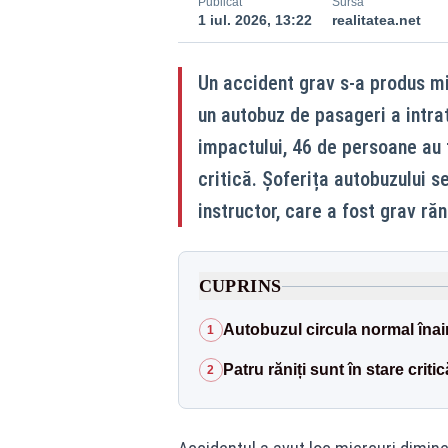
Publicat
Sursă
1 iul. 2026, 13:22
realitatea.net
Un accident grav s-a produs mi
un autobuz de pasageri a intrat
impactului, 46 de persoane au f
critică. Șoferița autobuzului s
instructor, care a fost grav ră
CUPRINS
Autobuzul circula normal înai
1
Patru răniți sunt în stare critic
2