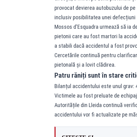
provocat devierea autobuzului de pe t
inclusiv posibilitatea unei defecțiuni
Mossos d'Esquadra urmează să ia decla
pietonii care au fost martori la accid
a stabili dacă accidentul a fost prov
Cercetările continuă pentru clarifica
pietonală și a lovit clădirea.
Patru răniți sunt în stare crit
Bilanțul accidentului este unul grav: 
Victimele au fost preluate de echipaje
Autoritățile din Lleida continuă verifi
accidentului vor fi actualizate pe m