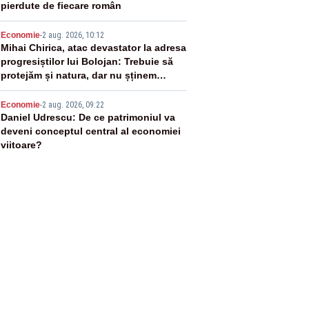
pierdute de fiecare român
4
Economie
-
2 aug. 2026, 10:12
Mihai Chirica, atac devastator la adresa
progresiștilor lui Bolojan: Trebuie să
protejăm și natura, dar nu șținem
omaneii în stare permanentă de alertă
5
Economie
-
2 aug. 2026, 09:22
Daniel Udrescu: De ce patrimoniul va
deveni conceptul central al economiei
viitoare?