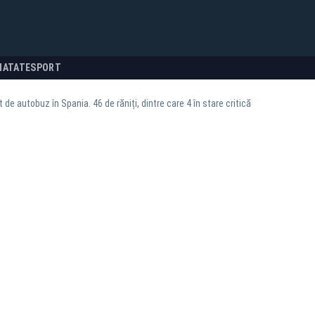
NATATE
SPORT
 de autobuz în Spania. 46 de răniți, dintre care 4 în stare critică