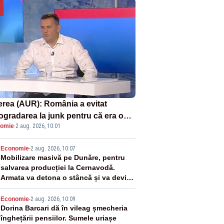
erea (AUR): România a evitat
rogradarea la junk pentru că era o
omie
·
2 aug. 2026, 10:01
astrofă pentru bănci și fondurile de
sii
2
Economie
-
2 aug. 2026, 10:07
Mobilizare masivă pe Dunăre, pentru
salvarea producției la Cernavodă.
Armata va detona o stâncă și va devia
apa fluviului - IMAGINI AERIENE
3
Economie
-
2 aug. 2026, 10:09
Dorina Barcari dă în vileag șmecheria
înghețării pensiilor. Sumele uriașe