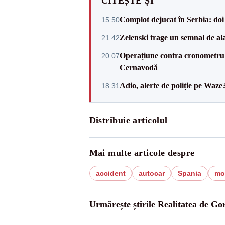
CITEȘTE ȘI
Complot dejucat în Serbia: doi 
15:50
Zelenski trage un semnal de ala
21:42
Operațiune contra cronometru 
20:07
Cernavodă
Adio, alerte de poliție pe Waze
18:31
Distribuie articolul
Mai multe articole despre
accident
autocar
Spania
mor
Urmărește știrile Realitatea de Gor