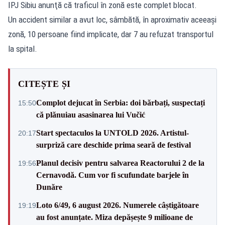
IPJ Sibiu anunţă că traficul în zonă este complet blocat.
Un accident similar a avut loc, sâmbătă, în aproximativ aceeaşi
zonă, 10 persoane fiind implicate, dar 7 au refuzat transportul
la spital.
CITEȘTE ȘI
Complot dejucat în Serbia: doi bărbați, suspectați
15:50
că plănuiau asasinarea lui Vučić
Start spectaculos la UNTOLD 2026. Artistul-
20:17
surpriză care deschide prima seară de festival
Planul decisiv pentru salvarea Reactorului 2 de la
19:56
Cernavodă. Cum vor fi scufundate barjele în
Dunăre
Loto 6/49, 6 august 2026. Numerele câștigătoare
19:19
au fost anunțate. Miza depășește 9 milioane de