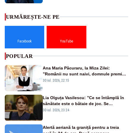
URMĂREȘTE-NE PE
Facebook
YouTube
POPULAR
Ana Maria Păcuraru, la Miza Zilei:
”Românii nu sunt naivi, domnule premier
Bolojan”
30 iul. 2026, 22:15
Lia Olguța Vasilescu: ”Ce se întâmplă în
sănătate este o bătaie de joc. Se
guvernează extraordinar de prost”
30 iul. 2026, 23:24
Alertă aeriană la graniță pentru a treia