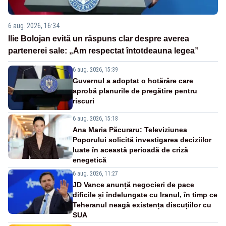
6 aug. 2026, 16:34
Ilie Bolojan evită un răspuns clar despre averea
partenerei sale: „Am respectat întotdeauna legea”
6 aug. 2026, 15:39
Guvernul a adoptat o hotărâre care
aprobă planurile de pregătire pentru
riscuri
6 aug. 2026, 15:18
Ana Maria Păcuraru: Televiziunea
Poporului solicită investigarea deciziilor
luate în această perioadă de criză
enegetică
6 aug. 2026, 11:27
JD Vance anunță negocieri de pace
dificile și îndelungate cu Iranul, în timp ce
Teheranul neagă existența discuțiilor cu
SUA