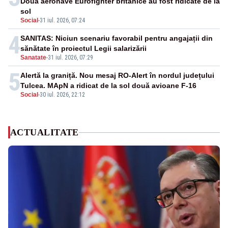
Două aeronave Eurofighter britanice au fost ridicate de la
sol
Social
-
31 iul. 2026, 07:24
4
SANITAS: Niciun scenariu favorabil pentru angajații din
sănătate în proiectul Legii salarizării
Sanatate
-
31 iul. 2026, 07:29
5
Alertă la graniță. Nou mesaj RO-Alert în nordul județului
Tulcea. MApN a ridicat de la sol două avioane F-16
Social
-
30 iul. 2026, 22:12
ACTUALITATE