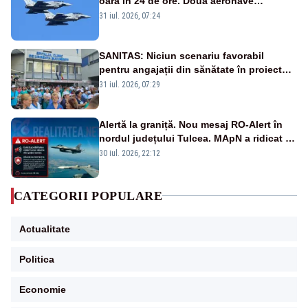
oară în 24 de ore. Două aeronave
Eurofighter britanice au fost ridicate de la
31 iul. 2026, 07:24
sol
SANITAS: Niciun scenariu favorabil
pentru angajații din sănătate în proiectul
Legii salarizării
31 iul. 2026, 07:29
Alertă la graniță. Nou mesaj RO-Alert în
nordul județului Tulcea. MApN a ridicat de
la sol două avioane F-16
30 iul. 2026, 22:12
CATEGORII POPULARE
Actualitate
Politica
Economie