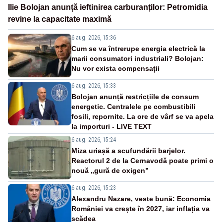
Ilie Bolojan anunță ieftinirea carburanților: Petromidia
revine la capacitate maximă
6 aug. 2026, 15:36
Cum se va întrerupe energia electrică la
marii consumatori industriali? Bolojan:
Nu vor exista compensații
6 aug. 2026, 15:33
Bolojan anunță restricțiile de consum
energetic. Centralele pe combustibili
fosili, repornite. La ore de vârf se va apela
la importuri - LIVE TEXT
6 aug. 2026, 15:24
Miza uriașă a scufundării barjelor.
Reactorul 2 de la Cernavodă poate primi o
nouă „gură de oxigen”
6 aug. 2026, 15:23
Alexandru Nazare, veste bună: Economia
României va crește în 2027, iar inflația va
scădea