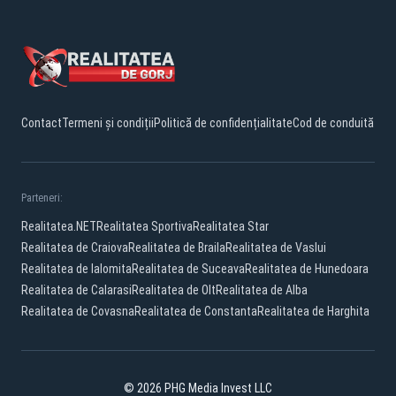
Contact
Termeni și condiții
Politică de confidențialitate
Cod de conduită
Parteneri:
Realitatea.NET
Realitatea Sportiva
Realitatea Star
Realitatea de Craiova
Realitatea de Braila
Realitatea de Vaslui
Realitatea de Ialomita
Realitatea de Suceava
Realitatea de Hunedoara
Realitatea de Calarasi
Realitatea de Olt
Realitatea de Alba
Realitatea de Covasna
Realitatea de Constanta
Realitatea de Harghita
© 2026 PHG Media Invest LLC