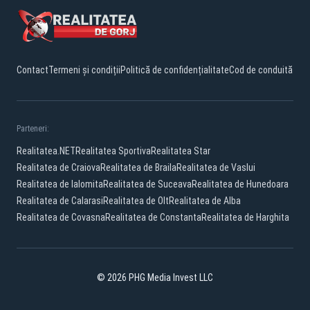
Contact
Termeni și condiții
Politică de confidențialitate
Cod de conduită
Parteneri:
Realitatea.NET
Realitatea Sportiva
Realitatea Star
Realitatea de Craiova
Realitatea de Braila
Realitatea de Vaslui
Realitatea de Ialomita
Realitatea de Suceava
Realitatea de Hunedoara
Realitatea de Calarasi
Realitatea de Olt
Realitatea de Alba
Realitatea de Covasna
Realitatea de Constanta
Realitatea de Harghita
© 2026 PHG Media Invest LLC
Facebook
YouTube