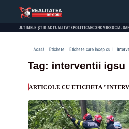
ULTIMELE ȘTIRI
ACTUALITATE
POLITICA
ECONOMIE
SOCIAL
SA
Acasă
Etichete
Etichete care încep cu I
interve
Tag: interventii igsu
ARTICOLE CU ETICHETA "INTERV