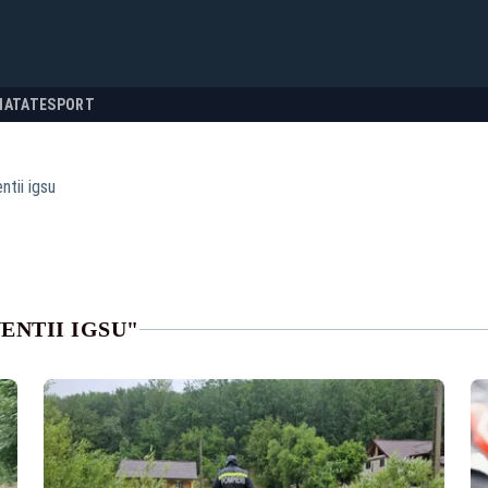
NATATE
SPORT
ntii igsu
ENTII IGSU"