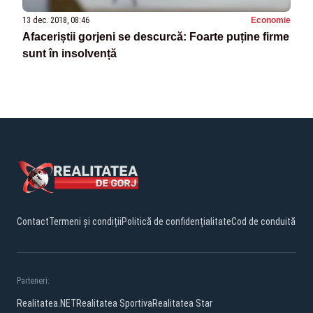
13 dec. 2018, 08:46
Economie
Afaceriștii gorjeni se descurcă: Foarte puține firme
sunt în insolvență
Contact
Termeni și condiții
Politică de confidențialitate
Cod de conduită
Parteneri:
Realitatea.NET
Realitatea Sportiva
Realitatea Star