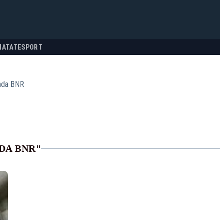
NATATE
SPORT
nda BNR
DA BNR"