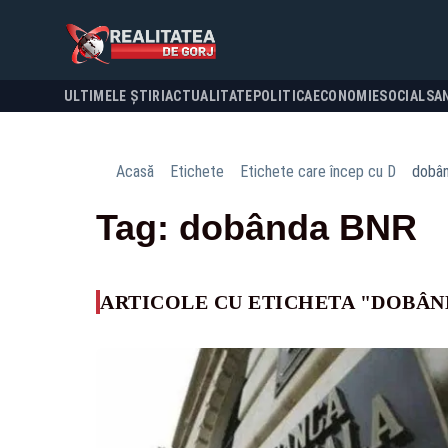
ULTIMELE ȘTIRI
ACTUALITATE
POLITICA
ECONOMIE
SOCIAL
SA
Acasă
Etichete
Etichete care încep cu D
dobâ
Tag: dobânda BNR
ARTICOLE CU ETICHETA "DOBÂN