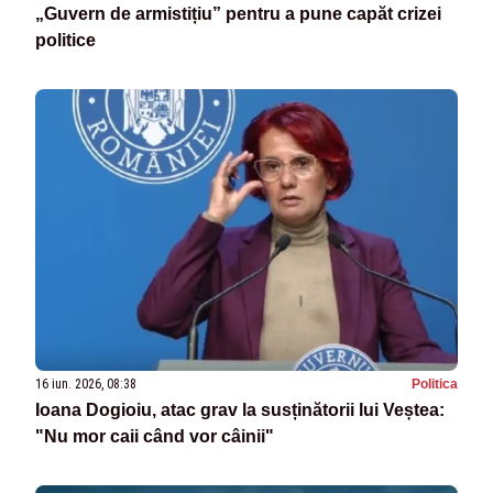
„Guvern de armistițiu” pentru a pune capăt crizei
politice
16 iun. 2026, 08:38
Politica
Ioana Dogioiu, atac grav la susținătorii lui Veștea:
"Nu mor caii când vor câinii"