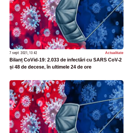
7 sept. 2021, 13:42
Actualitate
Bilanț CoVid-19: 2.033 de infectări cu SARS CoV-2
și 48 de decese, în ultimele 24 de ore