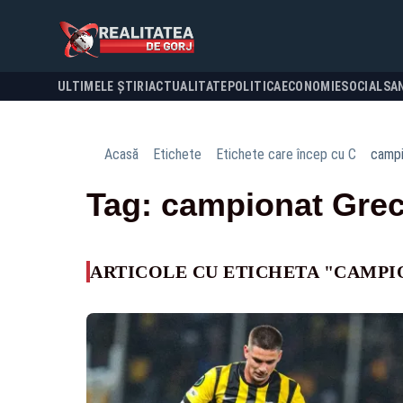
ULTIMELE ȘTIRI
ACTUALITATE
POLITICA
ECONOMIE
SOCIAL
SA
Acasă
Etichete
Etichete care încep cu C
campi
Tag: campionat Grec
ARTICOLE CU ETICHETA "CAMPI