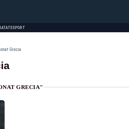
NATATE
SPORT
onat Grecia
ia
ONAT GRECIA"