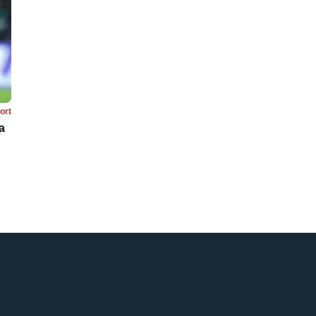
ort
a