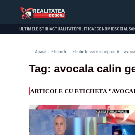
ULTIMELE ȘTIRI
ACTUALITATE
POLITICA
ECONOMIE
SOCIAL
SA
Acasă
Etichete
Etichete care încep cu A
avoca
Tag: avocala calin 
ARTICOLE CU ETICHETA "AVOCA