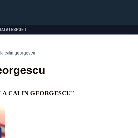
NATATE
SPORT
la calin georgescu
georgescu
LA CALIN GEORGESCU"