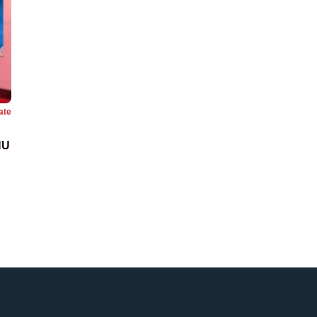
ate
NU