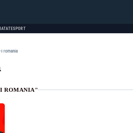
NATATE
SPORT
-i romania
a
-I ROMANIA"