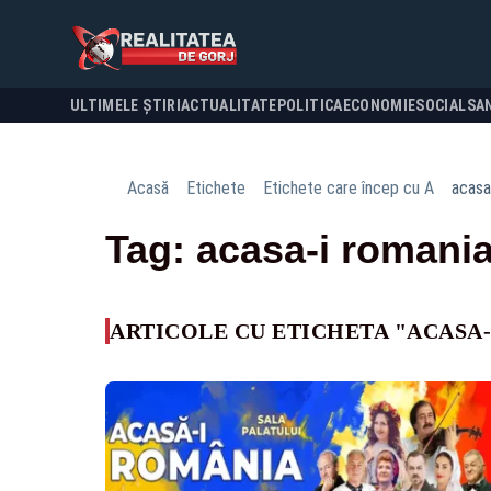
ULTIMELE ȘTIRI
ACTUALITATE
POLITICA
ECONOMIE
SOCIAL
SA
Acasă
Etichete
Etichete care încep cu A
acasa
Tag: acasa-i romani
ARTICOLE CU ETICHETA "ACASA